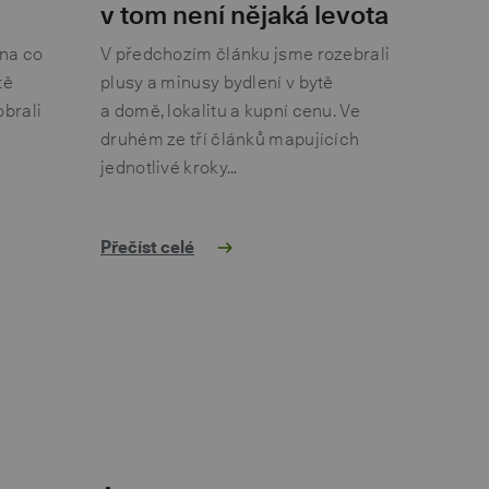
v tom není nějaká levota
 na co
V předchozím článku jsme rozebrali
tě
plusy a minusy bydlení v bytě
obrali
a domě, lokalitu a kupní cenu. Ve
druhém ze tří článků mapujících
jednotlivé kroky…
Přečíst celé