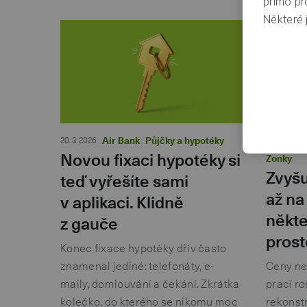
přímo pr
Některé j
30. 3. 2026
Air Bank
Půjčky a hypotéky
19. 2. 2026
Novou fixaci hypotéky si
Zonky
Zvyšu
teď vyřešíte sami
až na
v aplikaci. Klidně
někte
z gauče
prost
Konec fixace hypotéky dřív často
znamenal jediné: telefonáty, e-
Ceny nem
maily, domlouvání a čekání. Zkrátka
prací ro
kolečko, do kterého se nikomu moc
rekonst