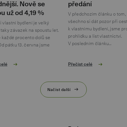
nější. Nově se
předání
u už od 4,19 %
V předchozím článku o tom,
všechno si dát pozor při ces
si vlastní bydlení je velký
k vlastnímu bydlení, jsme pr
 taky závazek na spoustu let.
prohlídku a list vlastnictví.
e každé procento dolů se
V posledním článku…
Od pátku 13. června jsme
…
celé
Přečíst celé
Načíst další