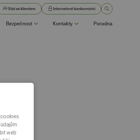
Stát se klientem
Internetové bankovnictví
Bezpečnost
Kontakty
Poradna
 cookies
m údajům
bit web