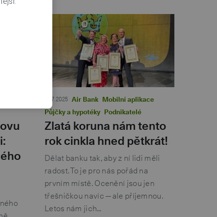
ější.
otéky
14. 7. 2025
Air Bank
Mobilní aplikace
Půjčky a hypotéky
Podnikatelé
novu
Zlatá koruna nám tento
i:
rok cinkla hned pětkrát!
ného
Dělat banku tak, aby z ní lidi měli
radost. To je pro nás pořád na
prvním místě. Ocenění jsou jen
třešničkou navíc — ale příjemnou.
dného
Letos nám jich…
čně