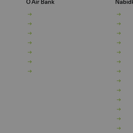
O Air Bank
Nabíd
O nás
Bě
Žhavé novinky
Sp
Pro novináře
Pů
Kariéra 💚
Ko
Dokumenty
Hy
Dokumenty pro podnikatele
In
Kontakty
Po
Vý
Mo
Za
Po
Po
O 