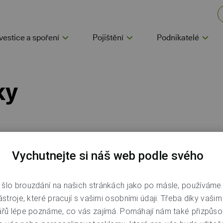
vestice a spoření
Pojištění
Podnikatelé
ky
Vychutnejte si náš web podle svého
šlo brouzdání na našich stránkách jako po másle, používáme
Co je u nás nového
ástroje, které pracují s vašimi osobními údaji. Třeba díky vaši
ářů lépe poznáme, co vás zajímá. Pomáhají nám také přizpůso