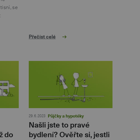
ísni, se
t
Přečíst celé
29. 6. 2023
Půjčky a hypotéky
Našli jste to pravé
ž do
bydlení? Ověřte si, jestli