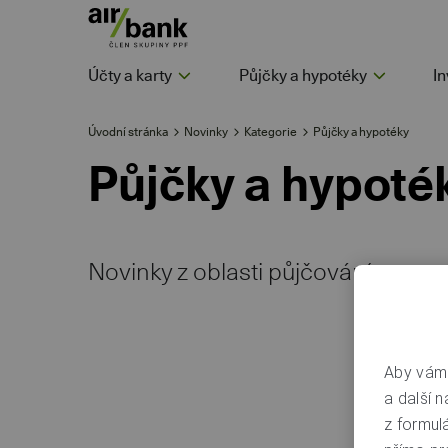
Účty a karty
Půjčky a hypotéky
In
Úvodní stránka
Novinky
Kategorie
Půjčky a hypotéky
Půjčky a hypoté
Novinky z oblasti půjčování
Aby vám 
a další n
z formul