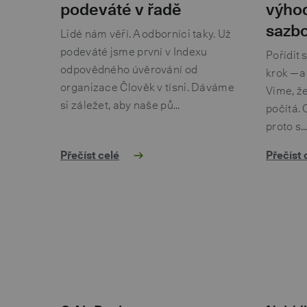
podeváté v řadě
výhod
sazbo
Lidé nám věří. A odborníci taky. Už
podeváté jsme první v Indexu
Pořídit 
odpovědného úvěrování od
krok — a
organizace Člověk v tísni. Dáváme
Víme, ž
si záležet, aby naše pů…
počítá. 
proto s
Přečíst celé
Přečíst 