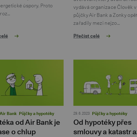
ergetické úspory. Proto
vydává organizace Člověk v t
 roz…
půjčky Air Bank a Zonky opě
zařadily mezi nejzo…
celé
Přečíst celé
Air Bank
Půjčky a hypotéky
29. 6. 2023
Půjčky a hypotéky
éka od Air Bank je
Od hypotéky přes
ase o chlup
smlouvy a katastr a