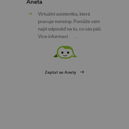
Aneta
m
Virtuální asistentka, která
pracuje nonstop. Pomůže vám
najít odpověď na to, co vás pálí.
Více informací
zde
.
ů
Zeptat se Anety
eb