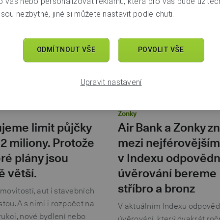
o vás nebo personalizovat reklamu, která pro vás bude užitečn
sou nezbytné, jiné si můžete nastavit podle chuti.
ODMÍTNOUT VŠE
POVOLIT VŠE
Upravit nastavení
Air Bank
Půjčky a hypotéky
26. 11. 2025
Air Bank
Půjčky a hyp
Zonky
jeme limit půjčky
Air Bank a Zonky z
 2 miliony. Protože
mezi nejférovějším
ré plány jsou
v Indexu odpověd
ě větší.
úvěrování bereme
stříbro a bronz
ovitostí, aut i stavebních
stou. A s nimi i rozpočet na
V aktuálním Indexu odpově
rukci, nové bydlení nebo
úvěrování, který dvakrát ro