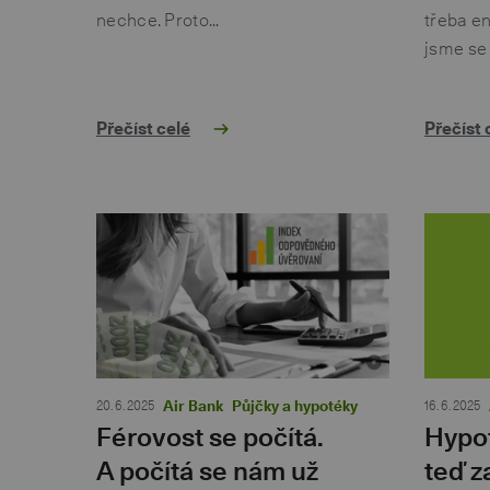
nechce. Proto…
třeba en
jsme se
Přečíst celé
Přečíst 
20. 6. 2025
Air Bank
Půjčky a hypotéky
16. 6. 2025
Férovost se počítá.
Hypot
A počítá se nám už
teď z